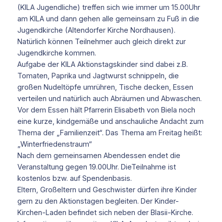
(KILA Jugendliche) treffen sich wie immer um 15.00Uhr
am KILA und dann gehen alle gemeinsam zu Fuß in die
Jugendkirche (Altendorfer Kirche Nordhausen).
Natürlich können Teilnehmer auch gleich direkt zur
Jugendkirche kommen.
Aufgabe der KILA Aktionstagskinder sind dabei z.B.
Tomaten, Paprika und Jagtwurst schnippeln, die
großen Nudeltöpfe umrühren, Tische decken, Essen
verteilen und natürlich auch Abräumen und Abwaschen.
Vor dem Essen hält Pfarrerin Elisabeth von Biela noch
eine kurze, kindgemäße und anschauliche Andacht zum
Thema der „Familienzeit“. Das Thema am Freitag heißt:
„Winterfriedenstraum“
Nach dem gemeinsamen Abendessen endet die
Veranstaltung gegen 19.00Uhr. DieTeilnahme ist
kostenlos bzw. auf Spendenbasis.
Eltern, Großeltern und Geschwister dürfen ihre Kinder
gern zu den Aktionstagen begleiten. Der Kinder-
Kirchen-Laden befindet sich neben der Blasii-Kirche.