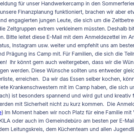
meldung für unser Handwerkercamp in den Sommerferi
 unsere Finanzplanung funktioniert, brachen wir aber 
und engagierten jungen Leute, die sich um die Zeltbet
ie Zeltgruppen extrem verkleinern müssten. Deshalb bit
en. Bitte leitet diese E-Mail mit dem Anmeldezettel im 
us, Instagram usw. weiter und empfehlt uns am beste
nd Prägung ins Camp mit. Für Familien, die sich die Teil
n! Ihr könnt gern auch weitergeben, dass wir die Wün
tigen werden. Diese Wünsche sollten uns entweder gle
erliste, erreichen. Da wir das Essen selber kochen, k
dete Krankenschwestern mit im Camp haben, die sich 
h) ist besonders spannend und wird gut und kreativ fü
rden mit Sicherheit nicht zu kurz kommen. Die Anmeldu
e
) Im Moment haben wir noch Platz für eine Familie mit
 im KILA oder auch im Gemeindebüro am besten per E-Ma
dem Leitungskreis, dem Küchenteam und allen Jugendli