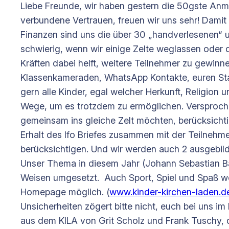
Liebe Freunde, wir haben gestern die 50gste An
verbundene Vertrauen, freuen wir uns sehr! Damit
Finanzen sind uns die über 30 „handverlesenen“ 
schwierig, wenn wir einige Zelte weglassen oder d
Kräften dabei helft, weitere Teilnehmer zu gewinn
Klassenkameraden, WhatsApp Kontakte, euren Stat
gern alle Kinder, egal welcher Herkunft, Religion u
Wege, um es trotzdem zu ermöglichen. Versproche
gemeinsam ins gleiche Zelt möchten, berücksich
Erhalt des Ifo Briefes zusammen mit der Teilnehm
berücksichtigen. Und wir werden auch 2 ausgebil
Unser Thema in diesem Jahr (Johann Sebastian Bac
Weisen umgesetzt. Auch Sport, Spiel und Spaß we
Homepage möglich. (
www.kinder-kirchen-laden.d
Unsicherheiten zögert bitte nicht, euch bei uns
aus dem KILA von Grit Scholz und Frank Tuschy, 